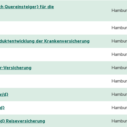
h Quereinsteiger) für die
Hambur
Hambur
oduktentwicklung der Krankenversicherung
Hambur
Hambur
r-Versicherung
Hambur
Hambur
w/d)
Hambur
/d)
Hambur
/d) Reiseversicherung
Hambur