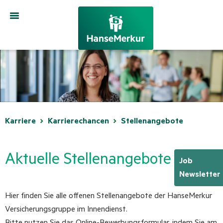
Toggle
navigation
Karriere
Karrierechancen
Stellenangebote
Aktuelle Stellenangebote
Job
Newsletter
Hier finden Sie alle offenen Stellenangebote der HanseMerkur
Versicherungsgruppe im Innendienst.
Bitte nutzen Sie das Online-Bewerbungsformular, indem Sie am